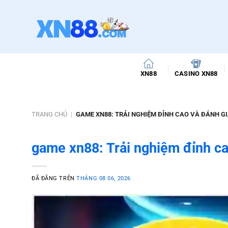
Chuyển
đến
nội
dung
XN88
CASINO XN88
TRANG CHỦ
|
GAME XN88: TRẢI NGHIỆM ĐỈNH CAO VÀ ĐÁNH G
game xn88: Trải nghiệm đỉnh c
ĐÃ ĐĂNG TRÊN
THÁNG 08 06, 2026