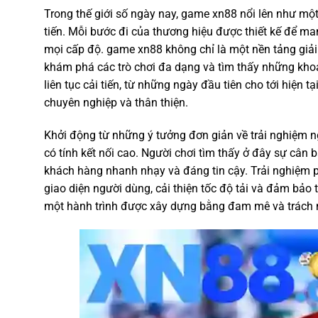
Trong thế giới số ngày nay, game xn88 nổi lên như một 
tiến. Mỗi bước đi của thương hiệu được thiết kế để m
mọi cấp độ. game xn88 không chỉ là một nền tảng giải 
khám phá các trò chơi đa dạng và tìm thấy những khoản
liên tục cải tiến, từ những ngày đầu tiên cho tới hiện
chuyên nghiệp và thân thiện.
Khởi động từ những ý tưởng đơn giản về trải nghiệm n
có tính kết nối cao. Người chơi tìm thấy ở đây sự cân bằ
khách hàng nhanh nhạy và đáng tin cậy. Trải nghiệm 
giao diện người dùng, cải thiện tốc độ tải và đảm bảo 
một hành trình được xây dựng bằng đam mê và trách 