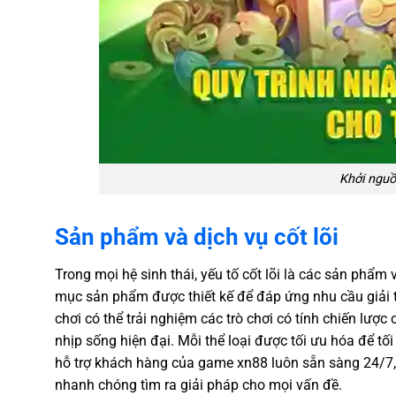
Khởi ngu
Sản phẩm và dịch vụ cốt lõi
Trong mọi hệ sinh thái, yếu tố cốt lõi là các sản phẩm
mục sản phẩm được thiết kế để đáp ứng nhu cầu giải 
chơi có thể trải nghiệm các trò chơi có tính chiến lượ
nhịp sống hiện đại. Mỗi thể loại được tối ưu hóa để tố
hỗ trợ khách hàng của game xn88 luôn sẵn sàng 24/7, v
nhanh chóng tìm ra giải pháp cho mọi vấn đề.