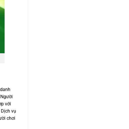
, danh
 Người
ợp với
 Dịch vụ
ười chơi