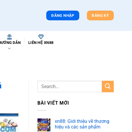
ĐĂNG NHẬP
ĐĂNG KÝ
HƯỚNG DẪN
LIÊN HỆ XN88
á
BÀI VIẾT MỚI
xn88: Giới thiệu về thương
hiệu và các sản phẩm