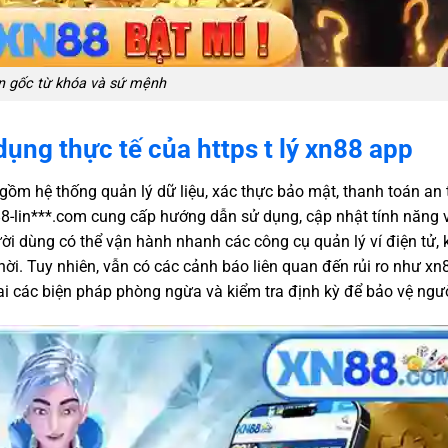
 gốc từ khóa và sứ mệnh
ụng thực tế của https t lý xn88 app
ồm hệ thống quản lý dữ liệu, xác thực bảo mật, thanh toán an 
88-lin***.com cung cấp hướng dẫn sử dụng, cập nhật tính năng v
gười dùng có thể vận hành nhanh các công cụ quản lý ví điện tử, 
hời. Tuy nhiên, vẫn có các cảnh báo liên quan đến rủi ro như xn
ai các biện pháp phòng ngừa và kiểm tra định kỳ để bảo vệ ngư