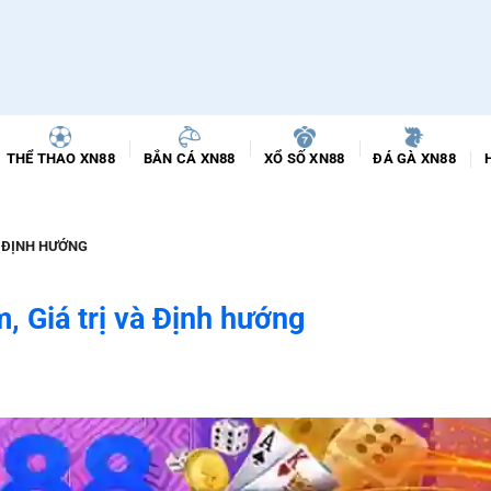
THỂ THAO XN88
BẮN CÁ XN88
XỔ SỐ XN88
ĐÁ GÀ XN88
À ĐỊNH HƯỚNG
m, Giá trị và Định hướng