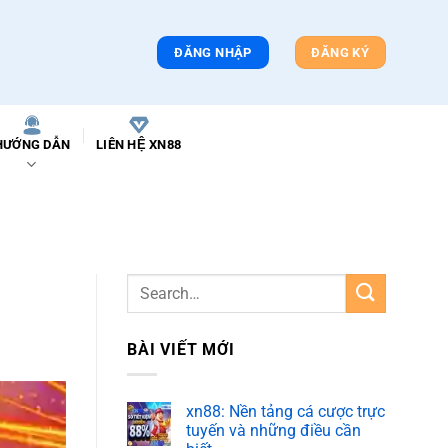
ĐĂNG NHẬP
ĐĂNG KÝ
HƯỚNG DẪN
LIÊN HỆ XN88
BÀI VIẾT MỚI
xn88: Nền tảng cá cược trực
tuyến và những điều cần