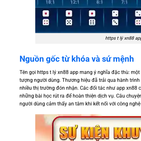
https t lý xn88 ap
Nguồn gốc từ khóa và sứ mệnh
Tên gọi https t lý xn88 app mang ý nghĩa đặc thù: một 
tượng người dùng. Thương hiệu đã trải qua hành trình
nhiều thị trường đón nhận. Các đối tác như app xn88 
những bài học rút ra để hoàn thiện dịch vụ. Câu chuy
người dùng cảm thấy an tâm khi kết nối với công nghệ 