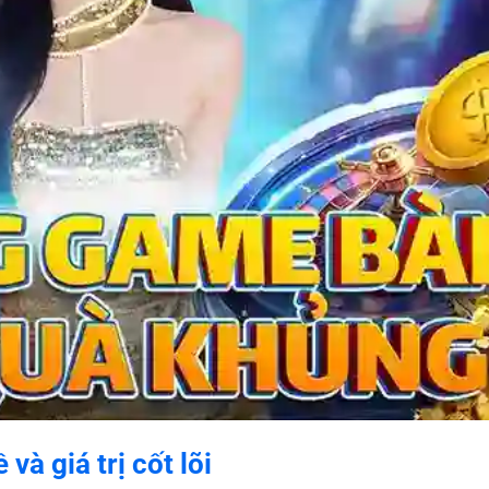
và giá trị cốt lõi