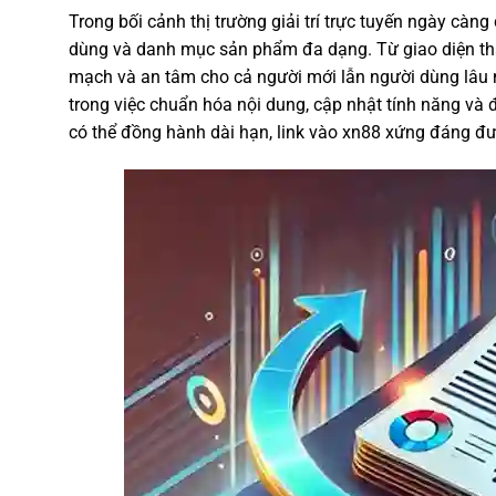
Trong bối cảnh thị trường giải trí trực tuyến ngày càng
dùng và danh mục sản phẩm đa dạng. Từ giao diện thân
mạch và an tâm cho cả người mới lẫn người dùng lâu nă
trong việc chuẩn hóa nội dung, cập nhật tính năng và
có thể đồng hành dài hạn, link vào xn88 xứng đáng đ