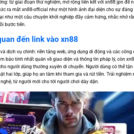
ờng: từ giai đoạn thử nghiệm, mở rộng liên kết với xn88 jpn để 
ức ra mắt xn88-official như một hình ảnh đại diện cho sự đáng 
ại như một câu chuyện khởi nghiệp đầy cảm hứng, nhắc nhở rằ
ỗi bước tiến.
 quan đến link vào xn88
và dịch vụ chính: nền tảng web, ứng dụng di động và các công 
ảm bảo tính nhất quán về giao diện và thông tin pháp lý, còn xn8
cho người dùng thường xuyên di chuyển. Người dùng có thể tậ
t hai lớp, giúp họ an tâm khi tham gia và rút tiền. Trải nghiệm
nghệ, từ người mới cho tới người chơi dày dặn.