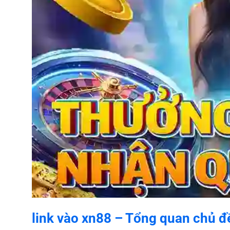
link vào xn88 – Tổng quan chủ đề 