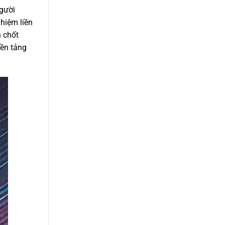
người
hiệm liền
n chốt
nền tảng