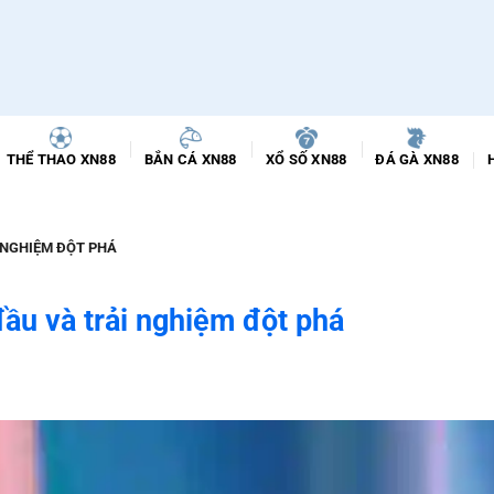
THỂ THAO XN88
BẮN CÁ XN88
XỔ SỐ XN88
ĐÁ GÀ XN88
 NGHIỆM ĐỘT PHÁ
đầu và trải nghiệm đột phá