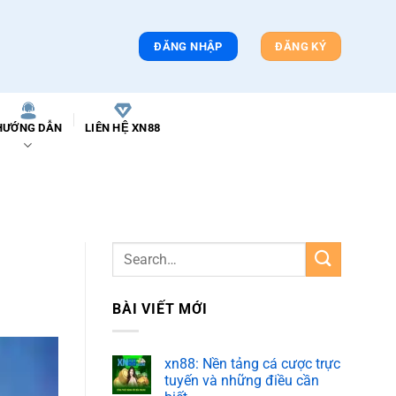
ĐĂNG NHẬP
ĐĂNG KÝ
HƯỚNG DẪN
LIÊN HỆ XN88
BÀI VIẾT MỚI
xn88: Nền tảng cá cược trực
tuyến và những điều cần