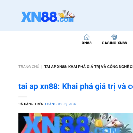
Chuyển
đến
nội
dung
XN88
CASINO XN88
TRANG CHỦ
|
TAI AP XN88: KHAI PHÁ GIÁ TRỊ VÀ CÔNG NGHỆ 
tai ap xn88: Khai phá giá trị và
ĐÃ ĐĂNG TRÊN
THÁNG 08 08, 2026