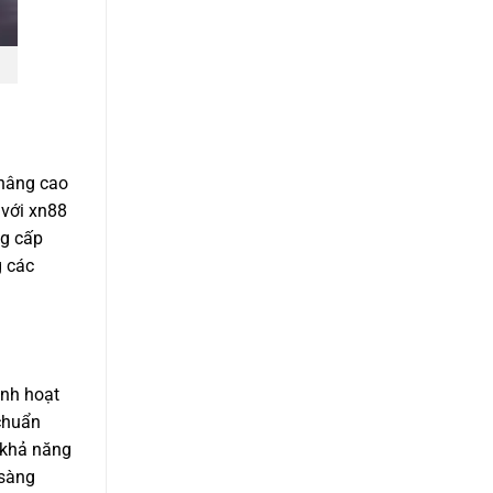
 nâng cao
 với xn88
ng cấp
g các
inh hoạt
 chuẩn
 khả năng
 sàng