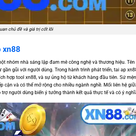
an chủ đề và giá trị cốt lõi
p xn88
một nhóm nhà sáng lập đam mê công nghệ và thương hiệu. Tên
ự gần gũi với người dùng. Trong hành trình phát triển, tai ap xn8
tích hợp tool xn88, và sự ủng hộ từ khách hàng đầu tiên. Sứ mệ
ếp cận và có thể mở rộng cho nhiều ngành nghề. Mối liên hệ giữ
 trợ người dùng biến ý tưởng thành kết quả thực tế và có ý nghĩ