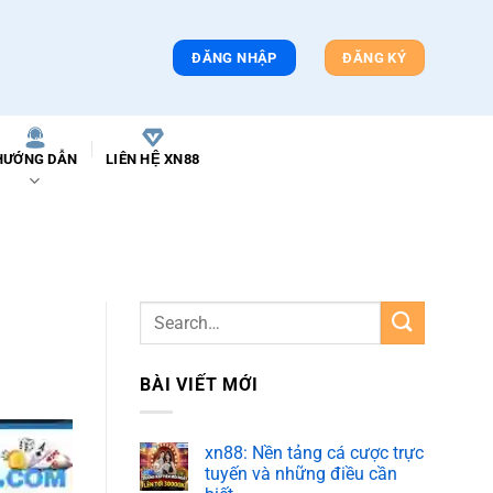
ĐĂNG NHẬP
ĐĂNG KÝ
HƯỚNG DẪN
LIÊN HỆ XN88
BÀI VIẾT MỚI
xn88: Nền tảng cá cược trực
tuyến và những điều cần