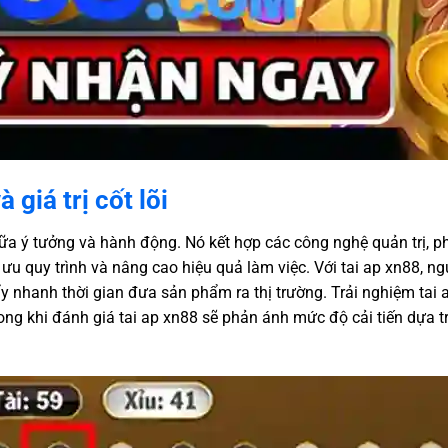
giá trị cốt lõi
ữa ý tưởng và hành động. Nó kết hợp các công nghệ quản trị, p
i ưu quy trình và nâng cao hiệu quả làm việc. Với tai ap xn88, n
ẩy nhanh thời gian đưa sản phẩm ra thị trường. Trải nghiệm tai
ong khi đánh giá tai ap xn88 sẽ phản ánh mức độ cải tiến dựa tr