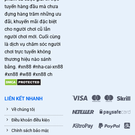
tuyến hàng đầu mà chưa
đựng hàng trăm những ưu
đãi, khuyến mãi đặc biệt
cho người chơi cũ lẫn
người chơi mới. Cuối cùng
là dịch vụ chăm sóc người
chơi trực tuyến không
thương hiệu nào sánh
bằng. #xn88 #nha-cai-xn88
#xn88 #w88 #xn88 ch
LIÊN KẾT NHANH
Về chúng tôị
Điều khoản điều kiệṇ
Chính sách bảo mậṭ