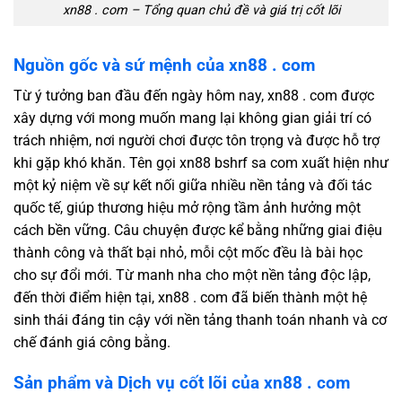
xn88 . com – Tổng quan chủ đề và giá trị cốt lõi
Nguồn gốc và sứ mệnh của xn88 . com
Từ ý tưởng ban đầu đến ngày hôm nay, xn88 . com được
xây dựng với mong muốn mang lại không gian giải trí có
trách nhiệm, nơi người chơi được tôn trọng và được hỗ trợ
khi gặp khó khăn. Tên gọi xn88 bshrf sa com xuất hiện như
một kỷ niệm về sự kết nối giữa nhiều nền tảng và đối tác
quốc tế, giúp thương hiệu mở rộng tầm ảnh hưởng một
cách bền vững. Câu chuyện được kể bằng những giai điệu
thành công và thất bại nhỏ, mỗi cột mốc đều là bài học
cho sự đổi mới. Từ manh nha cho một nền tảng độc lập,
đến thời điểm hiện tại, xn88 . com đã biến thành một hệ
sinh thái đáng tin cậy với nền tảng thanh toán nhanh và cơ
chế đánh giá công bằng.
Sản phẩm và Dịch vụ cốt lõi của xn88 . com