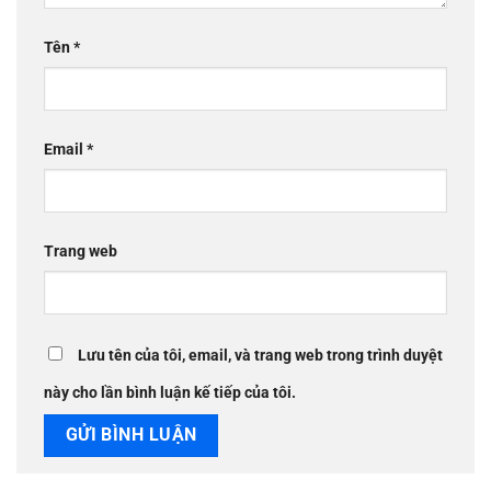
Tên
*
Email
*
Trang web
Lưu tên của tôi, email, và trang web trong trình duyệt
này cho lần bình luận kế tiếp của tôi.