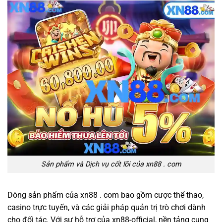
Sản phẩm và Dịch vụ cốt lõi của xn88 . com
Dòng sản phẩm của xn88 . com bao gồm cược thể thao,
casino trực tuyến, và các giải pháp quản trị trò chơi dành
cho đối tác. Với sự hỗ trợ của xn88-official, nền tảng cung