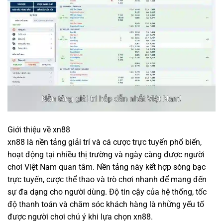
Giới thiệu về xn88
xn88 là nền tảng giải trí và cá cược trực tuyến phổ biến,
hoạt động tại nhiều thị trường và ngày càng được người
chơi Việt Nam quan tâm. Nền tảng này kết hợp sòng bạc
trực tuyến, cược thể thao và trò chơi nhanh để mang đến
sự đa dạng cho người dùng. Độ tin cậy của hệ thống, tốc
độ thanh toán và chăm sóc khách hàng là những yếu tố
được người chơi chú ý khi lựa chọn xn88.