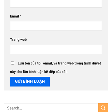
Email
*
Trang web
Lưu tên của tôi, email, và trang web trong trình duyệt
này cho lần bình luận kế tiếp của tôi.