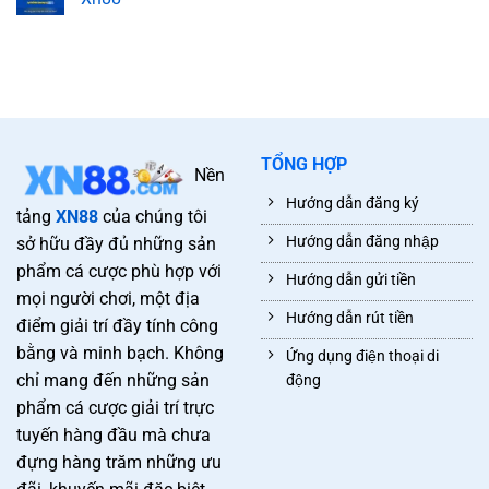
TỔNG HỢP
Nền
Hướng dẫn đăng ký
tảng
XN88
của chúng tôi
Hướng dẫn đăng nhập
sở hữu đầy đủ những sản
phẩm cá cược phù hợp với
Hướng dẫn gửi tiền
mọi người chơi, một địa
Hướng dẫn rút tiền
điểm giải trí đầy tính công
bằng và minh bạch. Không
Ứng dụng điện thoại di
chỉ mang đến những sản
động
phẩm cá cược giải trí trực
tuyến hàng đầu mà chưa
đựng hàng trăm những ưu