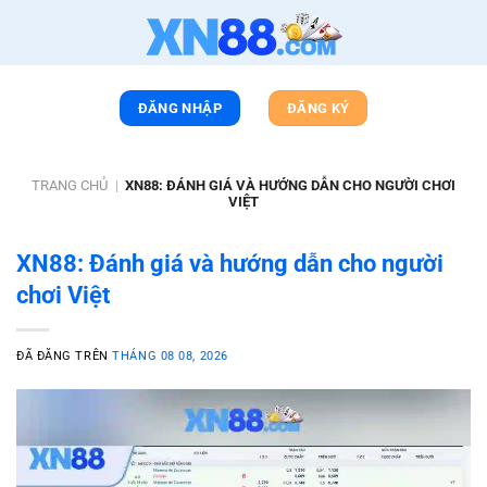
Chuyển
đến
nội
dung
ĐĂNG NHẬP
ĐĂNG KÝ
TRANG CHỦ
|
XN88: ĐÁNH GIÁ VÀ HƯỚNG DẪN CHO NGƯỜI CHƠI
VIỆT
XN88: Đánh giá và hướng dẫn cho người
chơi Việt
ĐÃ ĐĂNG TRÊN
THÁNG 08 08, 2026