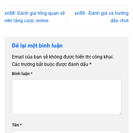
xn88: Đánh giá tổng quan về
xn88 - Đánh giá và hướng
nền tảng cược online
dẫn chơi
Để lại một bình luận
Email của bạn sẽ không được hiển thị công khai.
Các trường bắt buộc được đánh dấu
*
Bình luận
*
Tên
*