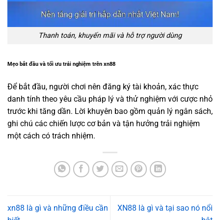
Thanh toán, khuyến mãi và hỗ trợ người dùng
Mẹo bắt đầu và tối ưu trải nghiệm trên xn88
Để bắt đầu, người chơi nên đăng ký tài khoản, xác thực
danh tính theo yêu cầu pháp lý và thử nghiệm với cược nhỏ
trước khi tăng dần. Lời khuyên bao gồm quản lý ngân sách,
ghi chú các chiến lược cơ bản và tận hưởng trải nghiệm
một cách có trách nhiệm.
xn88 là gì và những điều cần
XN88 là gì và tại sao nó nổi