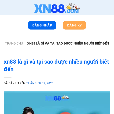
Chuyển
đến
nội
dung
ĐĂNG NHẬP
ĐĂNG KÝ
TRANG CHỦ
|
XN88 LÀ GÌ VÀ TẠI SAO ĐƯỢC NHIỀU NGƯỜI BIẾT ĐẾN
xn88 là gì và tại sao được nhiều người biết
đến
ĐÃ ĐĂNG TRÊN
THÁNG 08 07, 2026