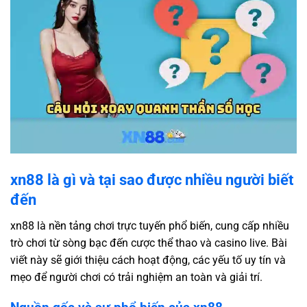
xn88 là gì và tại sao được nhiều người biết
đến
xn88 là nền tảng chơi trực tuyến phổ biến, cung cấp nhiều
trò chơi từ sòng bạc đến cược thể thao và casino live. Bài
viết này sẽ giới thiệu cách hoạt động, các yếu tố uy tín và
mẹo để người chơi có trải nghiệm an toàn và giải trí.