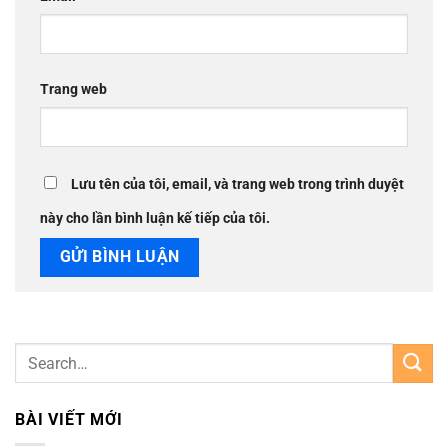
Trang web
Lưu tên của tôi, email, và trang web trong trình duyệt
này cho lần bình luận kế tiếp của tôi.
BÀI VIẾT MỚI