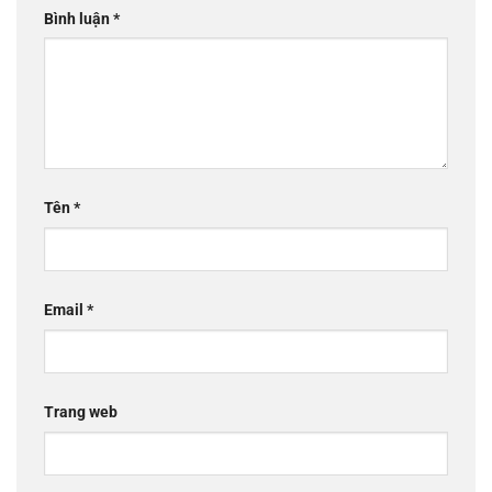
Bình luận
*
Tên
*
Email
*
Trang web