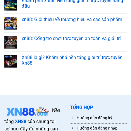
Khám phá xn88: Nền tảng giải trí trực tuyến hàng
đầu
xn88: Giới thiệu về thương hiệu và các sản phẩm
xn88: Cổng trò chơi trực tuyến an toàn và giải trí
Xn88 là gì? Khăm phá nền tảng giải trí trực tuyến
Xn88
TỔNG HỢP
Nền
Hướng dẫn đăng ký
tảng
XN88
của chúng tôi
Hướng dẫn đăng nhập
sở hữu đầy đủ những sản