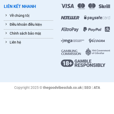
LIÊN KẾT NHANH
Về chúng tôị
Điều khoản điều kiệṇ
Chính sách bảo mậṭ
Liên hệ̣
Copyright 2025 ©
thegoodvibesclub.co.uk | SEO : ATA