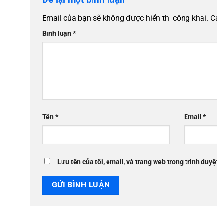
Email của bạn sẽ không được hiển thị công khai.
C
Bình luận
*
Tên
*
Email
*
Lưu tên của tôi, email, và trang web trong trình duyệt