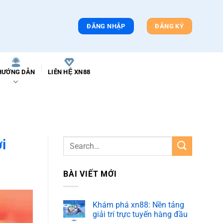
ĐĂNG NHẬP
ĐĂNG KÝ
HƯỚNG DẪN
LIÊN HỆ XN88
i
BÀI VIẾT MỚI
Khám phá xn88: Nền tảng
giải trí trực tuyến hàng đầu