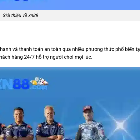
Giới thiệu về xn88
nhanh và thanh toán an toàn qua nhiều phương thức phổ biến tại
hách hàng 24/7 hỗ trợ người chơi mọi lúc.