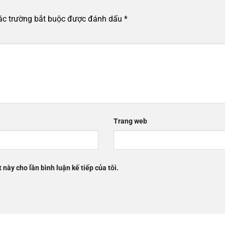
ác trường bắt buộc được đánh dấu
*
Trang web
 này cho lần bình luận kế tiếp của tôi.