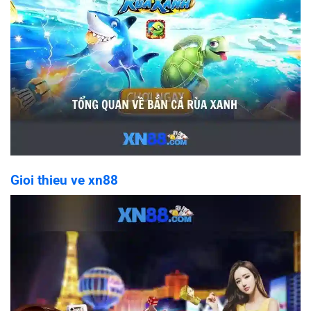
Gioi thieu ve xn88