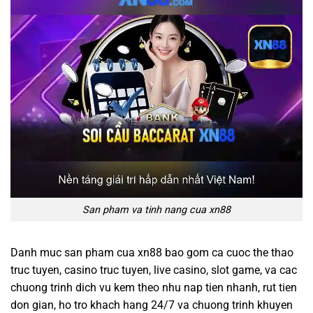
San pham va tinh nang cua xn88
Danh muc san pham cua xn88 bao gom ca cuoc the thao
truc tuyen, casino truc tuyen, live casino, slot game, va cac
chuong trinh dich vu kem theo nhu nap tien nhanh, rut tien
don gian, ho tro khach hang 24/7 va chuong trinh khuyen