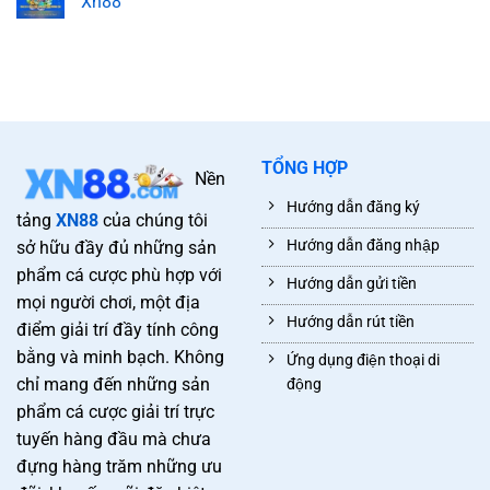
Xn88
TỔNG HỢP
Nền
Hướng dẫn đăng ký
tảng
XN88
của chúng tôi
Hướng dẫn đăng nhập
sở hữu đầy đủ những sản
phẩm cá cược phù hợp với
Hướng dẫn gửi tiền
mọi người chơi, một địa
Hướng dẫn rút tiền
điểm giải trí đầy tính công
bằng và minh bạch. Không
Ứng dụng điện thoại di
chỉ mang đến những sản
động
phẩm cá cược giải trí trực
tuyến hàng đầu mà chưa
đựng hàng trăm những ưu