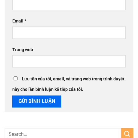
Email
*
Trang web
Lưu tên của tôi, email, và trang web trong trình duyệt
này cho lần bình luận kế tiếp của tôi.