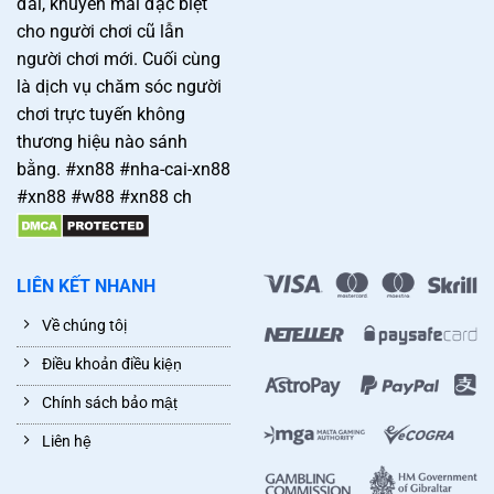
đãi, khuyến mãi đặc biệt
cho người chơi cũ lẫn
người chơi mới. Cuối cùng
là dịch vụ chăm sóc người
chơi trực tuyến không
thương hiệu nào sánh
bằng. #xn88 #nha-cai-xn88
#xn88 #w88 #xn88 ch
LIÊN KẾT NHANH
Về chúng tôị
Điều khoản điều kiệṇ
Chính sách bảo mậṭ
Liên hệ̣