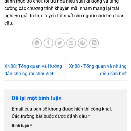
danh mục trò chơi, tối ưu hóa hiệu suất di động và tăng
cường các chương trình khuyến mãi nhằm mang lại trải
nghiệm giải trí trực tuyến tốt nhất cho người chơi trên toàn
cầu.
XN88: Tổng quan và Hướng
Xn88 - Tổng quan và những
dẫn cho người chơi Việt
điều cần biết
Để lại một bình luận
Email của bạn sẽ không được hiển thị công khai.
Các trường bắt buộc được đánh dấu
*
Bình luận
*