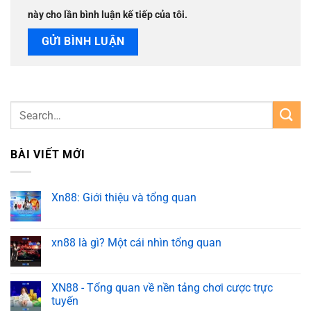
này cho lần bình luận kế tiếp của tôi.
BÀI VIẾT MỚI
Xn88: Giới thiệu và tổng quan
xn88 là gì? Một cái nhìn tổng quan
XN88 - Tổng quan về nền tảng chơi cược trực
tuyến