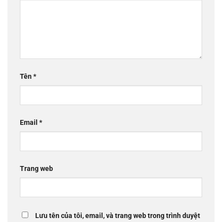
Tên
*
Email
*
Trang web
Lưu tên của tôi, email, và trang web trong trình duyệt