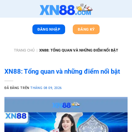
Chuyển
đến
nội
dung
ĐĂNG NHẬP
ĐĂNG KÝ
TRANG CHỦ
|
XN88: TỔNG QUAN VÀ NHỮNG ĐIỂM NỔI BẬT
XN88: Tổng quan và những điểm nổi bật
ĐÃ ĐĂNG TRÊN
THÁNG 08 09, 2026