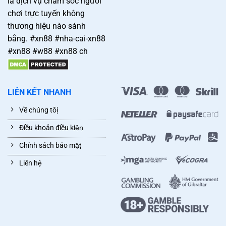
là dịch vụ chăm sóc người
chơi trực tuyến không
thương hiệu nào sánh
bằng. #xn88 #nha-cai-xn88
#xn88 #w88 #xn88 ch
LIÊN KẾT NHANH
Về chúng tôị
Điều khoản điều kiệṇ
Chính sách bảo mậṭ
Liên hệ̣