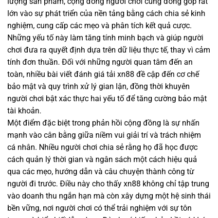
lượng sản phẩm, cộng đồng người chơi cũng đóng góp rất
lớn vào sự phát triển của nền tảng bằng cách chia sẻ kinh
nghiệm, cung cấp các mẹo và phân tích kết quả cược.
Những yếu tố này làm tăng tính minh bạch và giúp người
chơi đưa ra quyết định dựa trên dữ liệu thực tế, thay vì cảm
tính đơn thuần. Đối với những người quan tâm đến an
toàn, nhiều bài viết đánh giá tải xn88 đề cập đến cơ chế
bảo mật và quy trình xử lý gian lận, đồng thời khuyên
người chơi bật xác thực hai yếu tố để tăng cường bảo mật
tài khoản.
Một điểm đặc biệt trong phản hồi cộng đồng là sự nhấn
mạnh vào cân bằng giữa niềm vui giải trí và trách nhiệm
cá nhân. Nhiều người chơi chia sẻ rằng họ đã học được
cách quản lý thời gian và ngân sách một cách hiệu quả
qua các mẹo, hướng dẫn và câu chuyện thành công từ
người đi trước. Điều này cho thấy xn88 không chỉ tập trung
vào doanh thu ngắn hạn mà còn xây dựng một hệ sinh thái
bền vững, nơi người chơi có thể trải nghiệm với sự tôn