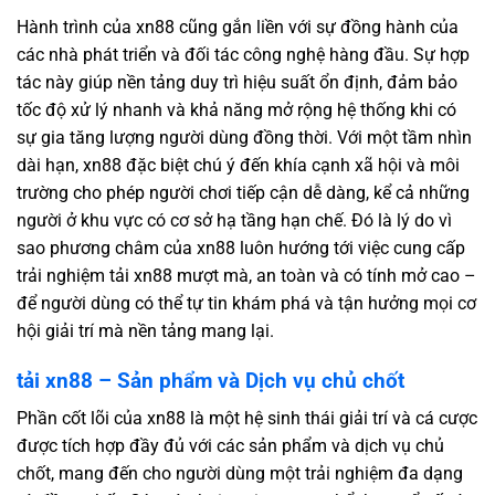
Hành trình của xn88 cũng gắn liền với sự đồng hành của
các nhà phát triển và đối tác công nghệ hàng đầu. Sự hợp
tác này giúp nền tảng duy trì hiệu suất ổn định, đảm bảo
tốc độ xử lý nhanh và khả năng mở rộng hệ thống khi có
sự gia tăng lượng người dùng đồng thời. Với một tầm nhìn
dài hạn, xn88 đặc biệt chú ý đến khía cạnh xã hội và môi
trường cho phép người chơi tiếp cận dễ dàng, kể cả những
người ở khu vực có cơ sở hạ tầng hạn chế. Đó là lý do vì
sao phương châm của xn88 luôn hướng tới việc cung cấp
trải nghiệm tải xn88 mượt mà, an toàn và có tính mở cao –
để người dùng có thể tự tin khám phá và tận hưởng mọi cơ
hội giải trí mà nền tảng mang lại.
tải xn88 – Sản phẩm và Dịch vụ chủ chốt
Phần cốt lõi của xn88 là một hệ sinh thái giải trí và cá cược
được tích hợp đầy đủ với các sản phẩm và dịch vụ chủ
chốt, mang đến cho người dùng một trải nghiệm đa dạng