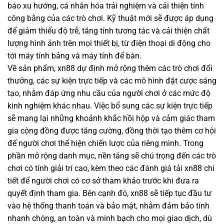
báo xu hướng, cá nhân hóa trải nghiệm và cải thiện tính
công bằng của các trò chơi. Kỹ thuật mới sẽ được áp dụng
để giảm thiểu độ trễ, tăng tính tương tác và cải thiện chất
lượng hình ảnh trên mọi thiết bị, từ điện thoại di động cho
tới máy tính bảng và máy tính để bàn.
Về sản phẩm, xn88 dự định mở rộng thêm các trò chơi đổi
thưởng, các sự kiện trực tiếp và các mô hình đặt cược sáng
tạo, nhằm đáp ứng nhu cầu của người chơi ở các mức độ
kinh nghiệm khác nhau. Việc bổ sung các sự kiện trực tiếp
sẽ mang lại những khoảnh khắc hồi hộp và cảm giác tham
gia cộng đồng được tăng cường, đồng thời tạo thêm cơ hội
để người chơi thể hiện chiến lược của riêng mình. Trong
phần mở rộng danh mục, nền tảng sẽ chú trọng đến các trò
chơi có tính giải trí cao, kèm theo các đánh giá tải xn88 chi
tiết để người chơi có cơ sở tham khảo trước khi đưa ra
quyết định tham gia. Bên cạnh đó, xn88 sẽ tiếp tục đầu tư
vào hệ thống thanh toán và bảo mật, nhằm đảm bảo tính
nhanh chóng, an toàn và minh bạch cho mọi giao dịch, dù