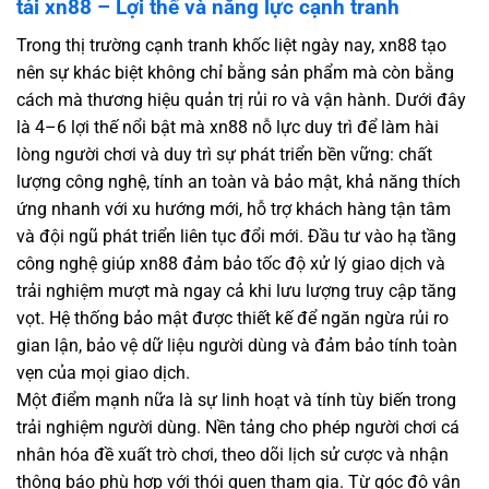
tải xn88 – Lợi thế và năng lực cạnh tranh
Trong thị trường cạnh tranh khốc liệt ngày nay, xn88 tạo
nên sự khác biệt không chỉ bằng sản phẩm mà còn bằng
cách mà thương hiệu quản trị rủi ro và vận hành. Dưới đây
là 4–6 lợi thế nổi bật mà xn88 nỗ lực duy trì để làm hài
lòng người chơi và duy trì sự phát triển bền vững: chất
lượng công nghệ, tính an toàn và bảo mật, khả năng thích
ứng nhanh với xu hướng mới, hỗ trợ khách hàng tận tâm
và đội ngũ phát triển liên tục đổi mới. Đầu tư vào hạ tầng
công nghệ giúp xn88 đảm bảo tốc độ xử lý giao dịch và
trải nghiệm mượt mà ngay cả khi lưu lượng truy cập tăng
vọt. Hệ thống bảo mật được thiết kế để ngăn ngừa rủi ro
gian lận, bảo vệ dữ liệu người dùng và đảm bảo tính toàn
vẹn của mọi giao dịch.
Một điểm mạnh nữa là sự linh hoạt và tính tùy biến trong
trải nghiệm người dùng. Nền tảng cho phép người chơi cá
nhân hóa đề xuất trò chơi, theo dõi lịch sử cược và nhận
thông báo phù hợp với thói quen tham gia. Từ góc độ vận