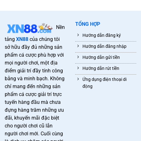
TỔNG HỢP
Nền
Hướng dẫn đăng ký
tảng
XN88
của chúng tôi
Hướng dẫn đăng nhập
sở hữu đầy đủ những sản
phẩm cá cược phù hợp với
Hướng dẫn gửi tiền
mọi người chơi, một địa
Hướng dẫn rút tiền
điểm giải trí đầy tính công
bằng và minh bạch. Không
Ứng dụng điện thoại di
chỉ mang đến những sản
động
phẩm cá cược giải trí trực
tuyến hàng đầu mà chưa
đựng hàng trăm những ưu
đãi, khuyến mãi đặc biệt
cho người chơi cũ lẫn
người chơi mới. Cuối cùng