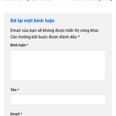
Để lại một bình luận
Email của bạn sẽ không được hiển thị công khai.
Các trường bắt buộc được đánh dấu
*
Bình luận
*
Tên
*
Email
*