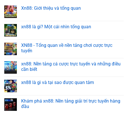
Xn88: Giới thiệu và tổng quan
xn88 là gì? Một cái nhìn tổng quan
XN88 - Tổng quan về nền tảng chơi cược trực
tuyến
xn88: Nền tảng cá cược trực tuyến và những điều
cần biết
xn88 là gì và tại sao được quan tâm
Khám phá xn88: Nền tảng giải trí trực tuyến hàng
đầu