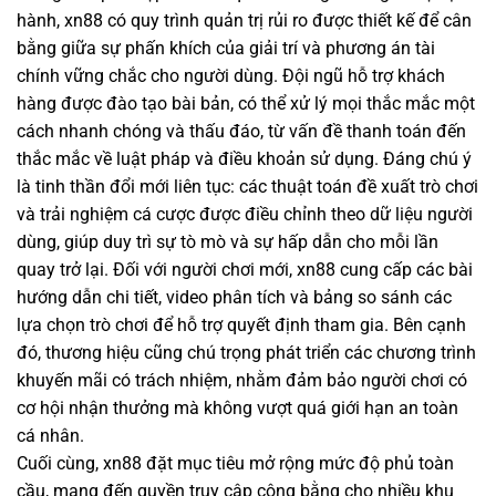
hành, xn88 có quy trình quản trị rủi ro được thiết kế để cân
bằng giữa sự phấn khích của giải trí và phương án tài
chính vững chắc cho người dùng. Đội ngũ hỗ trợ khách
hàng được đào tạo bài bản, có thể xử lý mọi thắc mắc một
cách nhanh chóng và thấu đáo, từ vấn đề thanh toán đến
thắc mắc về luật pháp và điều khoản sử dụng. Đáng chú ý
là tinh thần đổi mới liên tục: các thuật toán đề xuất trò chơi
và trải nghiệm cá cược được điều chỉnh theo dữ liệu người
dùng, giúp duy trì sự tò mò và sự hấp dẫn cho mỗi lần
quay trở lại. Đối với người chơi mới, xn88 cung cấp các bài
hướng dẫn chi tiết, video phân tích và bảng so sánh các
lựa chọn trò chơi để hỗ trợ quyết định tham gia. Bên cạnh
đó, thương hiệu cũng chú trọng phát triển các chương trình
khuyến mãi có trách nhiệm, nhằm đảm bảo người chơi có
cơ hội nhận thưởng mà không vượt quá giới hạn an toàn
cá nhân.
Cuối cùng, xn88 đặt mục tiêu mở rộng mức độ phủ toàn
cầu, mang đến quyền truy cập công bằng cho nhiều khu