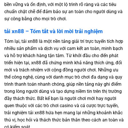
bền vững và ổn định, với một lộ trình rõ ràng và các tiêu
chuẩn chặt chẽ để đảm bảo sự an toàn cho người dùng và
sự công bằng cho mọi trò chơi.
tải xn88 – Tóm tắt và lời mời trải nghiệm
Tóm lại, tải xn88 là một nền tảng giải trí trực tuyến tích hợp
nhiều sản phẩm và dịch vụ với cam kết an toàn, minh bạch
và hỗ trợ khách hàng tận tâm. Từ khởi đầu cho đến phát
triển hiện tại, xn88 đã chứng minh khả năng thích ứng, đổi
mới và trách nhiệm với cộng đồng người chơi. Những ưu
thế công nghệ, cùng với danh mục trò chơi đa dạng và quy
trình thanh toán nhanh chóng, giúp nền tảng này ghi điểm
trong lòng người dùng và tạo dựng niềm tin trên thị trường
đầy thách thức. Bất kể bạn là người chơi mới hay người
quen thuộc với các trò chơi casino và cá cược trực tuyến,
trải nghiệm tải xn88 hứa hẹn mang lại những khoảnh khắc
thú vị, học hỏi và thách thức bản thân theo cách an toàn và
có kiểm soát.