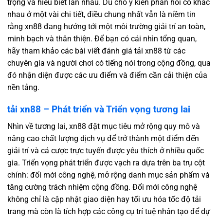
trọng và hiểu biết lẫn nhau. Dù cho ý kiến phản hồi có khác
nhau ở một vài chi tiết, điều chung nhất vẫn là niềm tin
rằng xn88 đang hướng tới một môi trường giải trí an toàn,
minh bạch và thân thiện. Để bạn có cái nhìn tổng quan,
hãy tham khảo các bài viết đánh giá tải xn88 từ các
chuyên gia và người chơi có tiếng nói trong cộng đồng, qua
đó nhận diện được các ưu điểm và điểm cần cải thiện của
nền tảng.
tải xn88 – Phát triển và Triển vọng tương lai
Nhìn về tương lai, xn88 đặt mục tiêu mở rộng quy mô và
nâng cao chất lượng dịch vụ để trở thành một điểm đến
giải trí và cá cược trực tuyến được yêu thích ở nhiều quốc
gia. Triển vọng phát triển được vạch ra dựa trên ba trụ cột
chính: đổi mới công nghệ, mở rộng danh mục sản phẩm và
tăng cường trách nhiệm cộng đồng. Đổi mới công nghệ
không chỉ là cập nhật giao diện hay tối ưu hóa tốc độ tải
trang mà còn là tích hợp các công cụ trí tuệ nhân tạo để dự