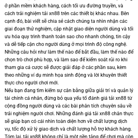
ở phần mềm khách hàng, cách tối ưu đường truyền, và
cách trải nghiệm tải xn88 trên các thiết bị khác nhau. Bên
cạnh đó, bài viết sẽ chia sẻ cách chúng ta nhìn nhận các
giai đoạn thử nghiệm, cập nhật giao diện người dùng và tối
ưu hóa quy trình thanh toán sao cho nhanh chóng, tin cậy
và dễ tiếp cận cho người dùng ở mọi trình độ công nghệ.
Những câu hỏi như làm thế nào để bắt đầu, làm thế nào để
chọn trò chơi phù hợp, và làm sao để kiểm soát rủi ro khi
tham gia cá cược sẽ được giải đáp ở các phần sau, kèm
theo những ví dụ minh họa sinh động và lời khuyên thiết
thực cho người chơi mới.
Nếu bạn đang tìm kiếm sự cân bằng giữa giải trí và quản lý
tài chính cá nhân, đừng bỏ qua yếu tố đánh giá tải xn88 từ
cộng đồng người dùng và các bài phân tích chuyên sâu về
trải nghiệm người chơi. Những đánh giá tải xn88 chân thực
sẽ giúp bạn có cái nhìn toàn diện hơn về chất lượng dịch
vụ, tốc độ xử lý giao dịch và chất lượng hỗ trợ khách hàng.
Tóm lại, tải xn88 không chỉ là một nền tảng để chơi mà còn