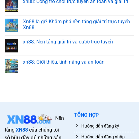
xn88: Cổng trò chơi trực tuyến an toàn và giải trí
Xn88 là gì? Khăm phá nền tảng giải trí trực tuyến
Xn88
xn88: Nền tảng giải trí và cược trực tuyến
xn88: Giới thiệu, tính năng và an toàn
TỔNG HỢP
Nền
Hướng dẫn đăng ký
tảng
XN88
của chúng tôi
Hướng dẫn đăng nhập
sở hữu đầy đủ những sản