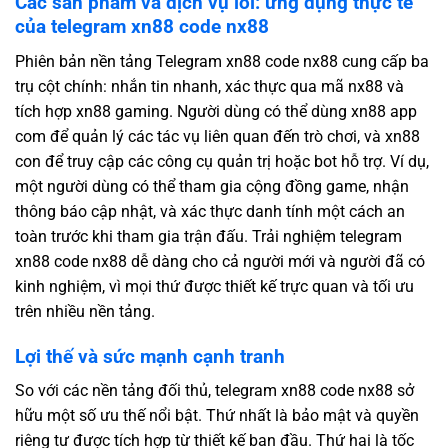
Các sản phẩm và dịch vụ lõi: ứng dụng thực tế
của telegram xn88 code nx88
Phiên bản nền tảng Telegram xn88 code nx88 cung cấp ba
trụ cột chính: nhắn tin nhanh, xác thực qua mã nx88 và
tích hợp xn88 gaming. Người dùng có thể dùng xn88 app
com để quản lý các tác vụ liên quan đến trò chơi, và xn88
con để truy cập các công cụ quản trị hoặc bot hỗ trợ. Ví dụ,
một người dùng có thể tham gia cộng đồng game, nhận
thông báo cập nhật, và xác thực danh tính một cách an
toàn trước khi tham gia trận đấu. Trải nghiệm telegram
xn88 code nx88 dễ dàng cho cả người mới và người đã có
kinh nghiệm, vì mọi thứ được thiết kế trực quan và tối ưu
trên nhiều nền tảng.
Lợi thế và sức mạnh cạnh tranh
So với các nền tảng đối thủ, telegram xn88 code nx88 sở
hữu một số ưu thế nổi bật. Thứ nhất là bảo mật và quyền
riêng tư được tích hợp từ thiết kế ban đầu. Thứ hai là tốc