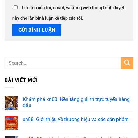
Lưu tên của tôi, email, và trang web trong trình duyệt
này cho lần bình luận kế tiếp của tôi.
BÀI VIẾT MỚI
Khám phá xn88: Nền tảng giải trí trực tuyến hàng
đầu
xn88: Giới thiệu về thương hiệu và các sản phẩm